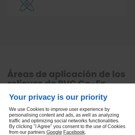
Áreas de aplicación de los
relieves de PVC Co-Ex
Your privacy is our priority
La coextrusión ofrece posibilidades casi infinitas para la
fabricación de plásticos, ya que proporciona a los
We use Cookies to improve user experience by
productos extruidos a medida más funcionalidad. Las
personalising content and ads, as well as analyzing
traffic and optimizing social networks functionalities.
piezas de plástico de una sola pieza pueden articularse,
By clicking "I Agree" you consent to the use of Cookies
los aditivos plásticos caros pueden utilizarse sólo en las
from our partners
Google
Facebook
.